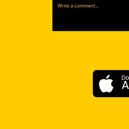
динамичная сцена, где
Write a comment...
радиоведущий в наушниках с
энтузиазмом общается с
аудиторией. Вокруг него...