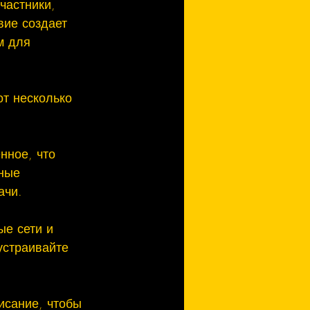
частники, 
вие создает 
м для 
т несколько 
нное, что 
ные 
чи.

е сети и 
страивайте 
исание, чтобы 