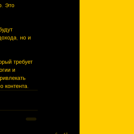
. Это 
будут 
охода, но и 
орый требует 
огии и 
ривлекать 
о контента.