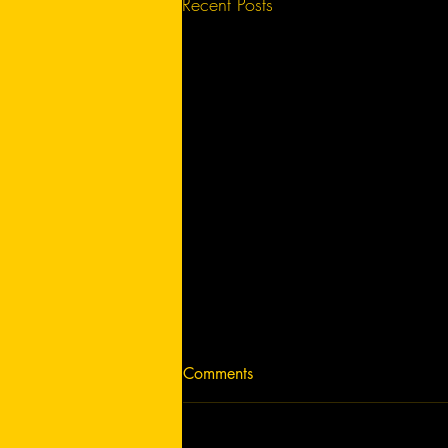
Recent Posts
the post title 2
Comments
**На изображении
представлена яркая и