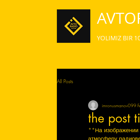
AVTO
YOLIMIZ BIR 1
All Posts
imronusmanov099
F
the post t
**На изображении 
атмосферу радиов