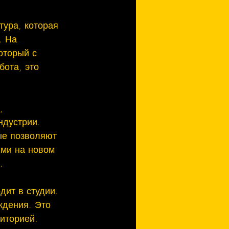
тура, которая 
. На 
оторый с 
ота, это 
, 
ндустрии. 
ые позволяют 
ями на новом 


дит в студии. 
ждения. Это 
иторией. 