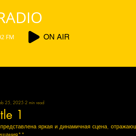
RADIO
ON AIR
02 FM
eb 25, 2025
2 min read
itle 1
представлена яркая и динамичная сцена, отражаю
ещания**
