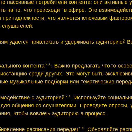
о пассивные потребители контента; они активные у
ть на то, что происходит в эфире. Это взаимодейст
и принадлежности, что является ключевым факторо
 слушателей.

иям удается привлекать и удерживать аудиторию? Во
ального контента**: Важно предлагать что-то особе
иостанцию среди других. Это могут быть эксклюзив
ные музыкальные подборки или тематические переда
имодействие с аудиторией**: Используйте социальны
для общения со слушателями. Проводите опросы, у
ния, чтобы вовлечь аудиторию в процесс.

бновление расписания передач**: Обновляйте расп